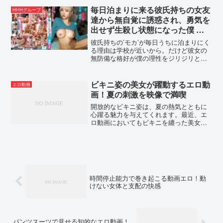
しおり 監督アカギ光一 メーカ...
毎日泊まりに来る彼氏持ちの女友
HHHグループ
達から無自覚に誘惑され、勇気を
出せず生殺し状態になった僕 春
陽モカ
彼氏持ちの’モカ’が毎日うちに泊まりにく
る理由は学校が近いから。だけど彼女の
無防備な格好が僕の理性をジリジリと焼
き尽くす。これは誘惑されているのか、
それとも…？。何も考えられず僕は彼女
が寝静まったときにオナニーを始める。
ビキニ姿の美女が躍動するエロ動
エロ動画
しかしそれが見つかり…。罪悪感が芽生
画！夏の刺激を映像で満喫
える間もなく朝まで…学校をサボって…
ずっとセックス。猿のようにヤりまくっ
開放的なビキニ姿は、夏の熱気とともに
た僕ら。そしてモカは彼氏の元へ帰って
心躍る魅力を与えてくれます。最近、エ
いった。……はずだったのだが。------------
ロ動画においてもビキニを纏った美女た
----------------------------------------------------------
ちの躍動感ある映像が大きな注目を集め
【おっぱい！お尻！キャンペーン2025 プ
ています。この記事では、ビキニエロ動
レゼント概要】2025年7月4日（金）
画に興味を持つすべての方に向けて、ど
10:00 ～ 2025年8月1日（金） 9:59の間に
のような魅力があり、どう...
キャンペーンにエントリー＆【おっぱ
い！お尻！キャンペーン30％OFF第○弾】
の表記がついた商品を購入すると購入点
時間停止能力で巻き起こる動画エロ！動
けない女体と支配の快感
数に応じて特典動画をプレゼント。購入
点数やエントリー登録などキャンペーン
の詳細は、特設ページでご確認くださ
い。【注意事項】・プレゼントを受け取
るにはキャンペーン期間中に特設ページ
パンツスーツで見せる知的なエロ動画！