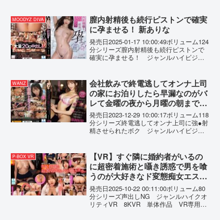
達がまさか初体験の相手になるなんて！
初体験から絶頂しまくり！ エロ漫画で長
年蓄積してきたエロ知識はダテじゃな
膣内射精後も続行ピストンで確実
MOODYZ DIVA
い！ ごっくん・中出し・拘束プレイに電
に孕ませる！ 新ありな
マ責め！ AV顔負けの積極プレイに貪欲に
快楽を求めイキまくる！-------------------------
発売日2025-01-17 10:00:49ボリューム124
---------------------------------------------【おっぱ
分シリーズ膣内射精後も続行ピストンで
い！お尻！キャンペーン2025 プレゼント
確実に孕ませる！ ジャンルハイビジョ
概要】2025年7月4日（金） 10:00 ～
ン 4K 独占配信 単体作品 淫乱・ハ
2025年8月1日（金） 9:59の間にキャンペ
ード系 拘束 スレンダー アクメ・オ
ーンにエントリー＆【おっぱい！お尻！
ーガズム 中出し 女優新ありな 監...
会社飲みで終電逃してオンナ上司
WANZ
キャンペーン30％OFF第○弾】の表記がつ
の家にお泊りしたら早漏なのがバ
いた商品を購入すると購入点数に応じて
レて金曜の夜から月曜の朝まで強
特典動画をプレゼント。購入点数やエン
トリー登録などキャンペーンの詳細は、
●射精させられたボク 天川そら
発売日2023-12-29 10:00:17ボリューム118
特設ページでご確認ください。【注意事
分シリーズ終電逃してオンナ上司に強●射
項】・プレゼントを受け取るにはキャン
精させられたボク ジャンルハイビジョ
ペーン期間中に特設ページでエントリー
ン 独占配信 淫語 中出し フェラ
が必要です。・キャンペーン期間中、第○
単体作品 手コキ 痴女 女優天川そ
弾ごとに対象商品は入れ替わります。・
ら メーカーワンズファクトリー レ
【VR】すぐ隣に婚約者がいるの
P-BOX VR
月額動画はキャンペーン対象外です。-----
ー...
に超密着施術と囁き誘惑で男を喰
------------------------------------------------------------
-----
うのが大好きなド変態痴女エステ
ティシャン 依本しおり【8K】
発売日2025-10-22 00:11:00ボリューム80
分シリーズ声出しNG ジャンルハイクオ
リティVR 8KVR 単体作品 VR専用
独占配信 巨乳 騎乗位 中出し 痴
女 寝取り・寝取られ・NTR 女優依本