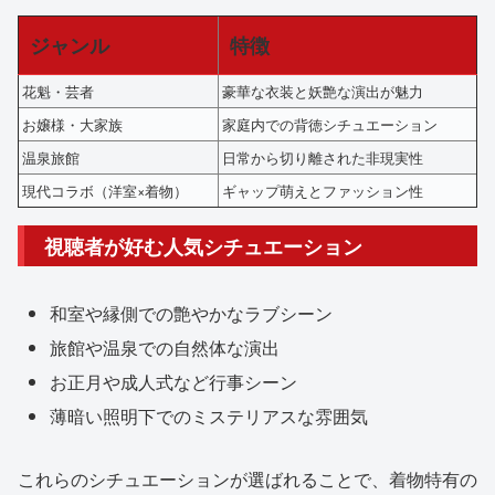
ジャンル
特徴
花魁・芸者
豪華な衣装と妖艶な演出が魅力
お嬢様・大家族
家庭内での背徳シチュエーション
温泉旅館
日常から切り離された非現実性
現代コラボ（洋室×着物）
ギャップ萌えとファッション性
視聴者が好む人気シチュエーション
和室や縁側での艶やかなラブシーン
旅館や温泉での自然体な演出
お正月や成人式など行事シーン
薄暗い照明下でのミステリアスな雰囲気
これらのシチュエーションが選ばれることで、着物特有の