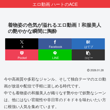
エロ動画 ハートのACE
着物姿の色気が溢れるエロ動画！和服美人
の艶やかな瞬間に陶酔
X
Facebook
はてブ
Pocket
LINE
コピー
2026.01.28
今や高画質や多彩なジャンル、そして独自テーマのエロ動
画が放送や配信で手軽に楽しめる時代です。
中でも着物姿の和服美人が織りなす艶やかで妖艶なシーン
は、他にはない官能性や非日常のドキドキを味わいたい方
に根強い人気を集めています。