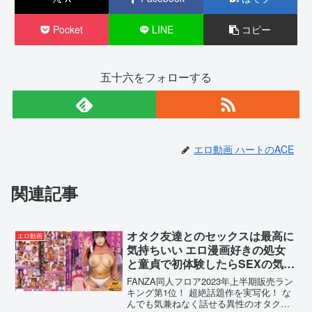
Pocket
LINE
コピー
五十六をフォローする
エロ動画 ハートのACE
関連記事
オタク友達とのセックスは最高に
エロ動画
気持ちいい エロ漫画好きの処女
と童貞で初体験したらSEXの気持
ち良さにドハマりして、盛ったよ
FANZA同人フロア2023年上半期販売ラン
うにSEXしまくり中出し三昧！
キング第1位！ 超絶話題作を実写化！ な
んでも気兼ねなく話せる異性のオタク友
姫咲はな