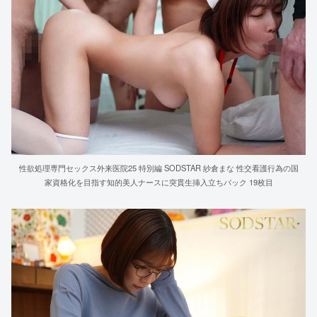
性欲処理専門セックス外来医院25 特別編 SODSTAR 紗倉まな 性交看護行為の国
家資格化を目指す知的美人ナースに突貫生挿入立ちバック 19枚目