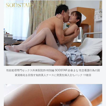
性欲処理専門セックス外来医院25 特別編 SODSTAR 紗倉まな 性交看護行為の国
家資格化を目指す知的美人ナースに突貫生挿入立ちバック 11枚目