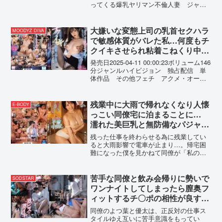
ってくる爆乳ヤリマン不倫人妻 ジャン
ルハイビジョン 独占配信 中出し 巨
乳 単体作品 巨尻 不倫 痴女 女優
月島さくら メーカーワンズファクト...
大嫌いな変態上司の乳首セクハラ
MOODYZ DIVA
で敏感体質がバレた私…何度もチ
クイキさせられ粘着こねくり中出
しSEXの虜に… 新ありな
発売日2025-04-11 00:00:23ボリューム146
分ジャンルハイビジョン 独占配信 単
体作品 その他フェチ アクメ・オーガ
ズム OL スレンダー 貧乳・微乳 女
優新ありな 監督五右衛門 メーカーム
ーディーズ レーベルMOODYZ ...
残業中に大雨で帰れなくなり人懐
E-BODY
っこい同僚宅に泊まることに…
濡れた美巨乳と無防備なパジャマ
姿に興奮した僕は嫁がいるのに朝
残った仕事を終わらせる為に残業してい
まで何度も不倫中出し 天月あず
ると大雨影響で電車が止まり…。帰宅困
難になった僕を見かねて同僚が「私の家
に泊まっていって」と優しく誘ってくれ
た。びしょ濡れになって帰ったら、濡れ
たシャツからまさかの透けたブラが…！
苦手な同僚と飲み会帰りに勢いで
SODSTAR
しかも…嫁よりも可愛く、巨乳で、人懐
ワンナイトしてしまったら膣奥フ
っこく…全てが最高な女性と2人きりにな
ィットするチ〇ポの相性が良すぎ
った途端、僕は気がおかしくなり求めて
て人生最高の絶頂感を味わってし
しまう。さらにすっぴん姿が超可愛いか
同僚のよつ葉と優太は、正反対の仕事ス
ら興奮して…朝までしまくった（汗）。--
まい…全然好きじゃないのにおか
タイルゆえ互いに苦手意識をもってい