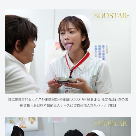
性欲処理専門セックス外来医院25 特別編 SODSTAR 紗倉まな 性交看護行為の国
家資格化を目指す知的美人ナースに突貫生挿入立ちバック 7枚目