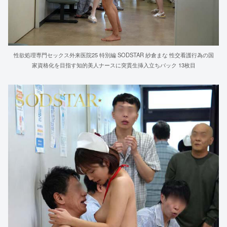
性欲処理専門セックス外来医院25 特別編 SODSTAR 紗倉まな 性交看護行為の国
家資格化を目指す知的美人ナースに突貫生挿入立ちバック 13枚目