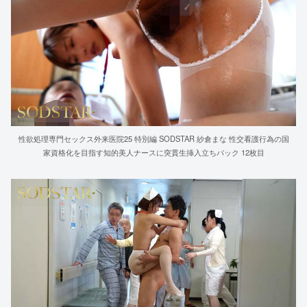
性欲処理専門セックス外来医院25 特別編 SODSTAR 紗倉まな 性交看護行為の国
家資格化を目指す知的美人ナースに突貫生挿入立ちバック 12枚目