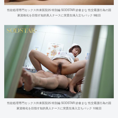
性欲処理専門セックス外来医院25 特別編 SODSTAR 紗倉まな 性交看護行為の国
家資格化を目指す知的美人ナースに突貫生挿入立ちバック 9枚目
性欲処理専門セックス外来医院25 特別編 SODSTAR 紗倉まな 性交看護行為の国
家資格化を目指す知的美人ナースに突貫生挿入立ちバック 10枚目