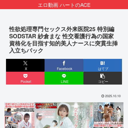
エロ動画 ハートのACE
性欲処理専門セックス外来医院25 特別編
SODSTAR 紗倉まな 性交看護行為の国家
資格化を目指す知的美人ナースに突貫生挿
入立ちバック
X
Facebook
はてブ
Pocket
LINE
コピー
2025.10.10