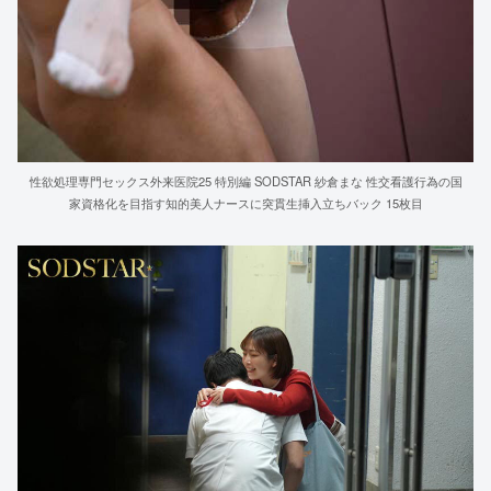
性欲処理専門セックス外来医院25 特別編 SODSTAR 紗倉まな 性交看護行為の国
家資格化を目指す知的美人ナースに突貫生挿入立ちバック 15枚目