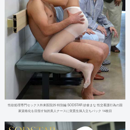
性欲処理専門セックス外来医院25 特別編 SODSTAR 紗倉まな 性交看護行為の国
家資格化を目指す知的美人ナースに突貫生挿入立ちバック 14枚目