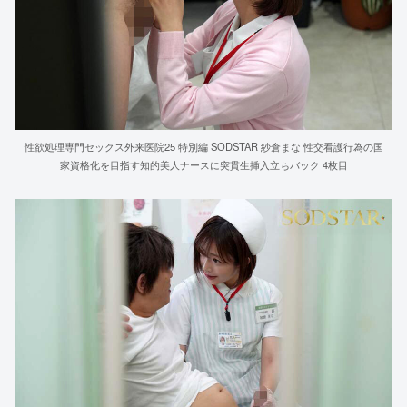
性欲処理専門セックス外来医院25 特別編 SODSTAR 紗倉まな 性交看護行為の国
家資格化を目指す知的美人ナースに突貫生挿入立ちバック 4枚目