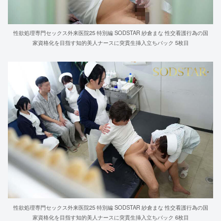
性欲処理専門セックス外来医院25 特別編 SODSTAR 紗倉まな 性交看護行為の国
家資格化を目指す知的美人ナースに突貫生挿入立ちバック 5枚目
性欲処理専門セックス外来医院25 特別編 SODSTAR 紗倉まな 性交看護行為の国
家資格化を目指す知的美人ナースに突貫生挿入立ちバック 6枚目