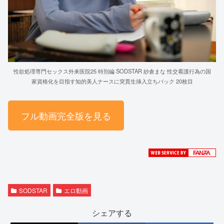
性欲処理専門セックス外来医院25 特別編 SODSTAR 紗倉まな 性交看護行為の国
家資格化を目指す知的美人ナースに突貫生挿入立ちバック 20枚目
フル動画完全版を見る
SODSTAR
エロ動画
シェアする