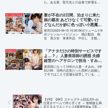
------------------------------------------------------------
た。ある夜、取引先との会食で終電を逃
わりセックスしまくった 小湊よ
--------【SEXYピックアップキャンペーン
したよつ葉は、同席していた優太の家に
つ葉
プレゼント概要】2025年6月20日（金）
致し方なく泊まることになる。2人で飲ん
10:00 ～ 2025年7月4日（金） 9:59の間に
でいる内に、仕事の話から下トークに…
妻が不在の2日間、泊まりに来た
M’s video Group
キャンペーンにエントリー＆【SEXYピ
ムキになって貶し合っていると「そんな
娘の親友 あどけなくて可愛いけ
ックアップ50％OFF第○弾】の表記がつい
に言うなら試してみる！？」と予想外の
た商品を購入すると購入点数に応じて特
どなんだか妙に色っぽい小悪魔フ
展開になり…
典動画をプレゼント。購入点数やエント
ァザコン美少女に誘惑され続けた
発売日2023-09-15 10:00:06ボリューム119
リー登録などキャンペーンの詳細は、特
私（中年おやじ） 主観誘惑逆
分ジャンルハイビジョン 独占配信 痴
設ページでご確認ください。【注意事
女 美少女 単体作品 中出し 主観
NTR 根尾あかり
項】・プレゼントを受け取るにはキャン
寝取り・寝取られ・NTR 女優根尾あか
ペーン期間中に特設ページでエントリー
り メーカーエムズビデオグループ レ
が必要です。・キャンペーン期間中、第○
ーベルM’s video Grou...
「アナタだけの特別サービスです
弾ごとに対象商品は入れ替わります。・
Madonna
月額動画はキャンペーン対象外です。-----
よ…？」 人妻美容師の誘惑 夫婦
------------------------------------------------------------
経営のヘアサロンで担当・すみれ
-----
さんに中出しをせがまれ痴女られ
美容師になって10年の人妻・すみれ。3年
た僕。 黒川すみれ
目の時、当時の店長だった西村と結婚し
て今では二人で店舗を経営している。夫
との仲は良好だったが店でも家でも仕事
の話ばかりになり、次第にセックスレス
に…。夜な夜な夫が寝静まった後、昂る
気持ちを一人で沈めていたがそれも限界
に達していた。そんな時、来店した客の
結城と出会う。共通の話題で盛り上が
【VR】【8K】ヌチャグチョ顔近JOI×お
り、タイプな事もあったすみれはシャン
仕置きゲームで搾り尽くす ～ 射精後も満
プー中につい悪戯をしてしまって…。-----
足するまでエンドレス5連発性奴●【至近