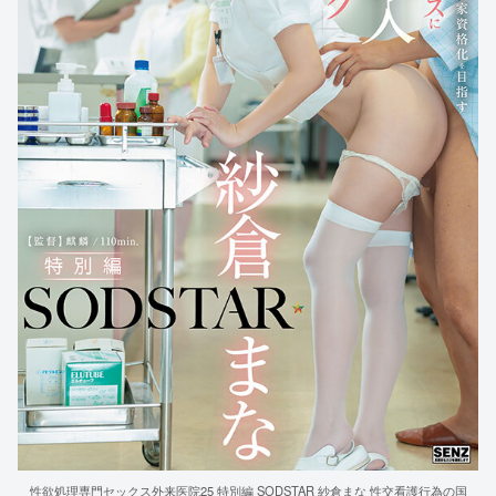
性欲処理専門セックス外来医院25 特別編 SODSTAR 紗倉まな 性交看護行為の国