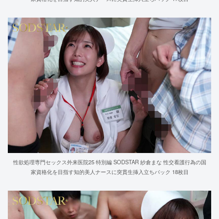
性欲処理専門セックス外来医院25 特別編 SODSTAR 紗倉まな 性交看護行為の国
家資格化を目指す知的美人ナースに突貫生挿入立ちバック 18枚目