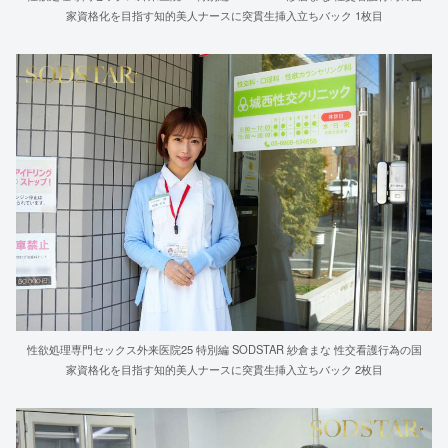
家資格化を目指す知的美人ナースに突貫生挿入立ちバック 1枚目
性欲処理専門セックス外来医院25 特別編 SODSTAR 紗倉まな 性交看護行為の国
家資格化を目指す知的美人ナースに突貫生挿入立ちバック 2枚目