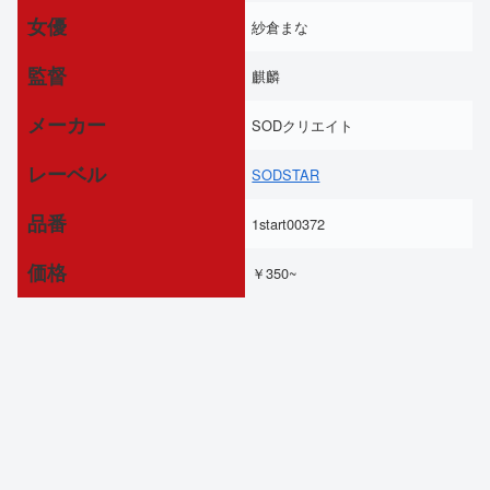
女優
紗倉まな
監督
麒麟
メーカー
SODクリエイト
レーベル
SODSTAR
品番
1start00372
価格
￥350~