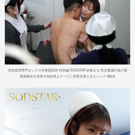
性欲処理専門セックス外来医院25 特別編 SODSTAR 紗倉まな 性交看護行為の国
家資格化を目指す知的美人ナースに突貫生挿入立ちバック 8枚目