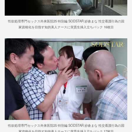
性欲処理専門セックス外来医院25 特別編 SODSTAR 紗倉まな 性交看護行為の国
家資格化を目指す知的美人ナースに突貫生挿入立ちバック 16枚目
性欲処理専門セックス外来医院25 特別編 SODSTAR 紗倉まな 性交看護行為の国
家資格化を目指す知的美人ナースに突貫生挿入立ちバック 17枚目