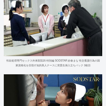
性欲処理専門セックス外来医院25 特別編 SODSTAR 紗倉まな 性交看護行為の国
家資格化を目指す知的美人ナースに突貫生挿入立ちバック 3枚目