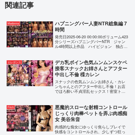
関連記事
ハプニングバー人妻NTR総集編 7
Madonna
時間
発売日2025-06-20 00:00:00ボリューム423
分シリーズハプニングバーNTR ジャン
ル4時間以上作品 ハイビジョン 独占配
信 中出し 熟女 人妻・主婦 ベス
ト・総集編 寝取り・寝取られ・NTR
女優一乃あおい 大島優香 水戸か...
デカ乳ボイン色気ムンムンスケベ
エレガンス
接客スナックお姉さんとアフター
中出し不倫 楪カレン
スナックの色気ムンムンお姉さん・カレ
ンちゃんとのアフター中出し不倫！お店
でほろ酔い不貞淫乱セックス！密室トイ
レでフェラパイズリ！ホテルではドエロ
下着で痴女逆ファック！お風呂でもアワ
アワスケベボディで洗体！ところ構わず
悪魔的スローな射精コントロール
Fitch
12連発搾精！Hカップおっぱいと揉み心
じっくり肉棒ペットを弄ぶ肉感痴
地バツグン巨尻の激シコボディを隅々ま
女 美谷朱音
で堪能できる変態アングル全開で収録！
体を見ているだけでもシコれちゃう160
肉感的な痴女にゆっくり焦らしプレイで
分！「また明日も…アフターしてね」-----
快感をコントロールされ、少しずつ狂っ
------------------------------------------------------------