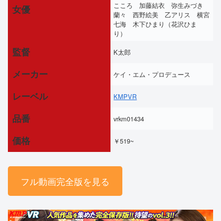
こころ 加藤結衣 弥生みづき
女優
蘭々 西野絵美 乙アリス 横宮
七海 木下ひまり（花沢ひま
り）
監督
K太郎
メーカー
ケイ・エム・プロデュース
レーベル
KMPVR
品番
vrkm01434
価格
￥519~
フル動画完全版を見る