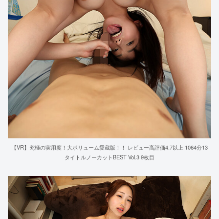
【VR】究極の実用度！大ボリューム愛蔵版！！ レビュー高評価4.7以上 1064分13
タイトルノーカットBEST Vol.3 9枚目