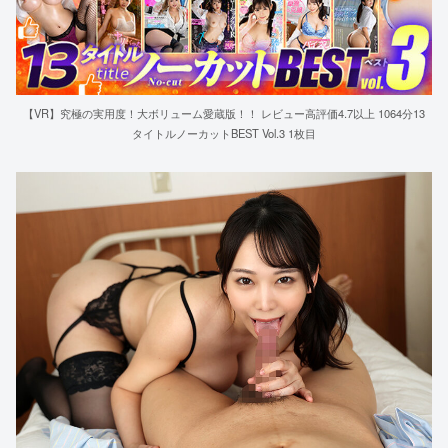
【VR】究極の実用度！大ボリューム愛蔵版！！ レビュー高評価4.7以上 1064分13
タイトルノーカットBEST Vol.3 1枚目