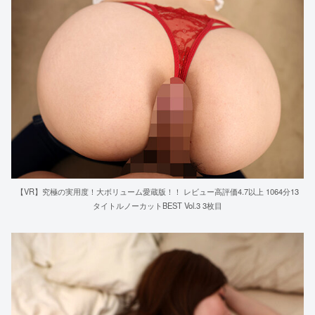
【VR】究極の実用度！大ボリューム愛蔵版！！ レビュー高評価4.7以上 1064分13
タイトルノーカットBEST Vol.3 3枚目