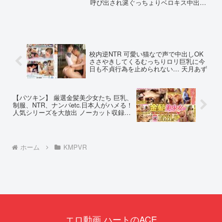
呼び出され涎ぐっちょりベロキス中出し
で痴女られた僕 ジャンルハイビジョ
ン 独占配信 単体作品 キス・接吻
痴女 中出し 騎乗位 美少女 女優北
岡...
校内逆NTR 可愛い猫なで声で中出しOK
ささやきしてくるむっちりロリ巨乳に今
日も不貞行為を止められない… 天月あず
【パツキン】 厳選金髪美少女たち 巨乳、
制服、NTR、ナンパetc.日本人がハメる！
人気シリーズを大放出 ノーカット収録
1431分30名
ホーム
KMPVR
エロ動画 ハートのACE