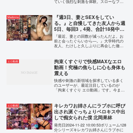
ていく強烈な刺激を体験。スローなフェ
-----【おっぱい！お尻！キャンペーン2025
ラチオ、スローな手コキ、スローな騎乗
プレゼント概要】2025年7月4日（金）
位など男の性感を最大限まで高め、寸止
10:00 ～ 2025年8月1日（金） 9:59の間に
めを繰り返して更に性感を高める痴女。
『週3日、妻とSEXをしてい
Madonna
キャンペーンにエントリー＆【おっぱ
苦悶し悶絶し射精させてもらえない苦し
る。』と自慢してきた友人から週
い！お尻！キャンペーン30％OFF第○弾】
みを味わう男の表情に快感を覚える痴女
の表記がついた商品を購入すると購入点
5日、毎回3，4発、合計18発中出
に究極のオーガズムを叩き込まれる。悪
数に応じて特典動画をプレゼント。購入
ししてそいつの妻を寝取ってやっ
魔的スローな射精コントロールで射精ペ
『最近、妻との回数が減ったんだよ。お
点数やエントリー登録などキャンペーン
ットに調教される！初回無料体験ポイン
た。 流川はる香
前と会ったぐらいから―。』大学時代の
の詳細は、特設ページでご確認くださ
トプレゼント中！----------------------------------
友人、たけしと久しぶりに再会した徹。
い。【注意事項】・プレゼントを受け取
------------------------------------【おっぱい！お
たけしは3年前に結婚していて妻のはる香
るにはキャンペーン期間中に特設ページ
尻！キャンペーン2025 プレゼント概要】
は美人でSEX好きらしく「今でも週3回
でエントリーが必要です。・キャンペー
2025年7月4日（金） 10:00 ～ 2025年8月
SEXをしている。」と自慢をしてきた。
拘束くすぐりで快感MAXなエロ
ン期間中、第○弾ごとに対象商品は入れ替
エロ動画
1日（金） 9:59の間にキャンペーンにエ
彼女無し、性欲だけは強く超絶倫だった
わります。・月額動画はキャンペーン対
動画！究極の焦らしに心も身体も
ントリー＆【おっぱい！お尻！キャンペ
徹は悔しかった。そして、密かにはる香
象外です。--------------------------------------------
ーン30％OFF第○弾】の表記がついた商品
震える
を訪ね無理やり押し倒したのだ。しか
--------------------------おっぱい！お尻！キャ
を購入すると購入点数に応じて特典動画
し、徹のあまりの絶倫にはる香は抵抗し
快感や刺激の新領域を探求している多く
ンペーン2025！楪カレンさんが生出演！
をプレゼント。購入点数やエントリー登
ながらも絶頂してしまい、更に週5日、徹
のユーザーが、最近注目しているのが
録などキャンペーンの詳細は、特設ペー
に中出しされ続けたはる香は遂にたけし
「拘束くすぐり エロ動画」です。今まで
ジでご確認ください。【注意事項】・プ
では満たされなくなっていき…。
とは異なる興奮や快感を求めて、刺激的
レゼントを受け取るにはキャンペーン期
なプレイやAVのジャンルを試してみたい
間中に特設ページでエントリーが必要で
方にとって、このジャンルは非常に奥深
キレカワお姉さんにラブホに呼び
す。・キャンペーン期間中、第○弾ごとに
エロ動画
い世界です。本記事では...
対象商品は入れ替わります。・月額動画
出され涎ぐっちょりベロキス中出
はキャンペーン対象外です。------------------
しで痴女られた僕 北岡果林
----------------------------------------------------
発売日2024-11-22 10:00:53ボリューム128
分シリーズキレカワお姉さんにラブホに