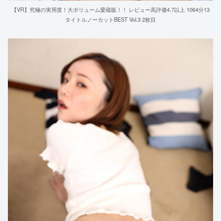
【VR】究極の実用度！大ボリューム愛蔵版！！ レビュー高評価4.7以上 1064分13
タイトルノーカットBEST Vol.3 2枚目